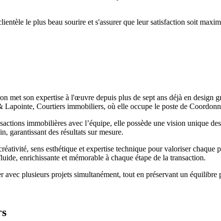
clientèle le plus beau sourire et s'assurer que leur satisfaction soit maxim
ron met son expertise à l'œuvre depuis plus de sept ans déjà en design 
ye & Lapointe, Courtiers immobiliers, où elle occupe le poste de Coord
ansactions immobilières avec l’équipe, elle possède une vision unique de
n, garantissant des résultats sur mesure.
éativité, sens esthétique et expertise technique pour valoriser chaque 
fluide, enrichissante et mémorable à chaque étape de la transaction.
vec plusieurs projets simultanément, tout en préservant un équilibre par
rs