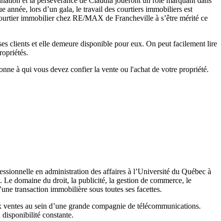
mination et la persévérance de Claudia joueront un rôle marquant dans
e année, lors d’un gala, le travail des courtiers immobiliers est
e courtier immobilier chez RE/MAX de Francheville à s’être mérité ce
ses clients et elle demeure disponible pour eux. On peut facilement lire
ropriétés.
onne à qui vous devez confier la vente ou l'achat de votre propriété.
ssionnelle en administration des affaires à l’Université du Québec à
. Le domaine du droit, la publicité, la gestion de commerce, le
une transaction immobilière sous toutes ses facettes.
ux ventes au sein d’une grande compagnie de télécommunications.
 disponibilité constante.