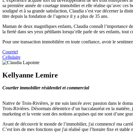
L’expérience acquise lors du développement de ses trois entreprises an
sa première année de courtage immobilier et elle réalise qu’avec ces bel
souligné et à sa grande satisfaction, Claudia s’est vue décerner la di
titre depuis la fondation de l’agence il y a plus de 35 ans.
Maman de deux magnifiques enfants, Claudia connaît l’importance de l’éq
la fierté dans ses yeux pétillants lorsqu’elle parle de ses enfants, tou
Pour une transaction immobilière en toute confiance, avoir le sentiment
Courriel
Cellulaire
Kellyanne Lemire
Courtier immobilier résidentiel et commercial
Native de Trois-Rivières, je me suis lancée avec passion dans le doma
Trois-Rivières. Désormais détentrice d’un baccalauréat en la matière, 
marketing et la vente sont des notions acquises qui me sont d’une gran
Avant de découvrir le monde de l’immobilier, j'ai commencé ma carri
C’est lors de mes fonctions que j'ai réalisé que l’horaire fixe et stabl