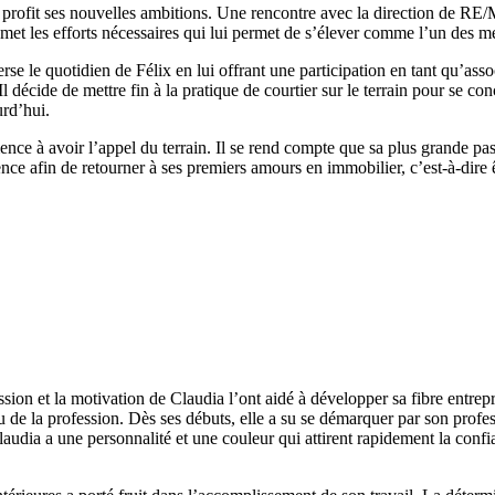
re à profit ses nouvelles ambitions. Une rencontre avec la direction de 
 met les efforts nécessaires qui lui permet de s’élever comme l’un des m
e le quotidien de Félix en lui offrant une participation en tant qu’associ
écide de mettre fin à la pratique de courtier sur le terrain pour se conc
urd’hui.
ce à avoir l’appel du terrain. Il se rend compte que sa plus grande passi
gence afin de retourner à ses premiers amours en immobilier, c’est-à-dire ê
sion et la motivation de Claudia l’ont aidé à développer sa fibre entrep
u de la profession. Dès ses débuts, elle a su se démarquer par son profes
udia a une personnalité et une couleur qui attirent rapidement la confi