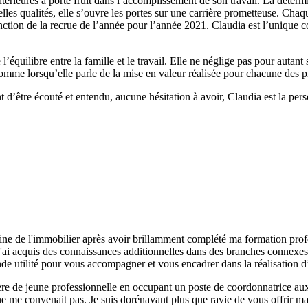
térieures a porté fruit dans l’accomplissement de son travail. La déter
les qualités, elle s’ouvre les portes sur une carrière prometteuse. Chaqu
stinction de la recrue de l’année pour l’année 2021. Claudia est l’uniqu
uilibre entre la famille et le travail. Elle ne néglige pas pour autant 
t comme lorsqu’elle parle de la mise en valeur réalisée pour chacune des p
 d’être écouté et entendu, aucune hésitation à avoir, Claudia est la pers
ine de l'immobilier après avoir brillamment complété ma formation profe
j'ai acquis des connaissances additionnelles dans des branches connexes
de utilité pour vous accompagner et vous encadrer dans la réalisation d’
ère de jeune professionnelle en occupant un poste de coordonnatrice a
e ne me convenait pas. Je suis dorénavant plus que ravie de vous offrir ma