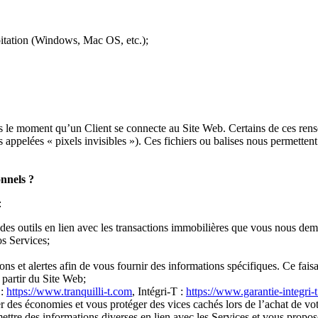
loitation (Windows, Mac OS, etc.);
 le moment qu’un Client se connecte au Site Web. Certains de ces rensei
s appelées « pixels invisibles »). Ces fichiers ou balises nous permette
onnels ?
:
des outils en lien avec les transactions immobilières que vous nous dem
os Services;
tions et alertes afin de vous fournir des informations spécifiques. Ce fa
à partir du Site Web;
 :
https://www.tranquilli-t.com
, Intégri-T :
https://www.garantie-integri-
iser des économies et vous protéger des vices cachés lors de l’achat de vot
re des informations diverses en lien avec les Services et vous proposer