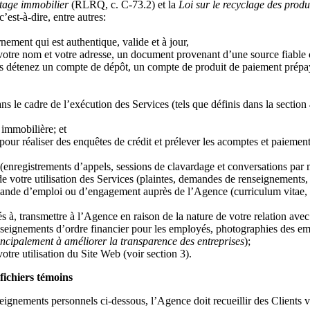
rtage immobilier
(RLRQ, c. C-73.2) et la
Loi sur le recyclage des produi
’est-à-dire, entre autres:
ement qui est authentique, valide et à jour,
tre nom et votre adresse, un document provenant d’une source fiable 
 détenez un compte de dépôt, un compte de produit de paiement prépayé
 cadre de l’exécution des Services (tels que définis dans la section 4 
 immobilière; et
 pour réaliser des enquêtes de crédit et prélever les acomptes et paieme
enregistrements d’appels, sessions de clavardage et conversations par
e votre utilisation des Services (plaintes, demandes de renseignements,
nde d’emploi ou d’engagement auprès de l’Agence (curriculum vitae, ren
 à, transmettre à l’Agence en raison de la nature de votre relation avec
seignements d’ordre financier pour les employés, photographies des emp
incipalement à améliorer la transparence des entreprises
);
tre utilisation du Site Web (voir section 3).
fichiers témoins
seignements personnels ci-dessous, l’Agence doit recueillir des Clients v